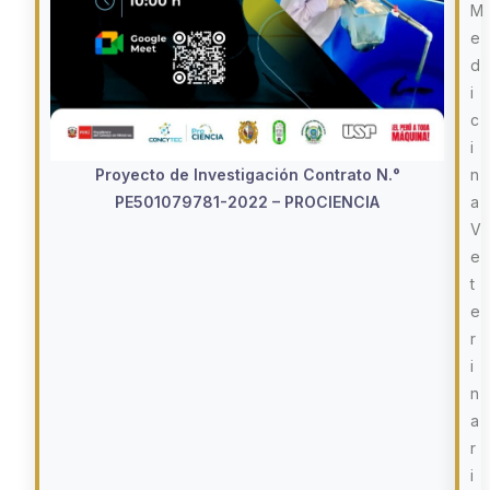
M
e
d
i
c
i
n
Proyecto de Investigación Contrato N.°
a
PE501079781-2022 – PROCIENCIA
V
e
t
e
r
i
n
a
r
i