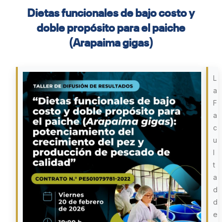
Dietas funcionales de bajo costo y
doble propósito para el paiche
(Arapaima gigas)
L
a
F
a
c
u
l
t
a
d
d
e