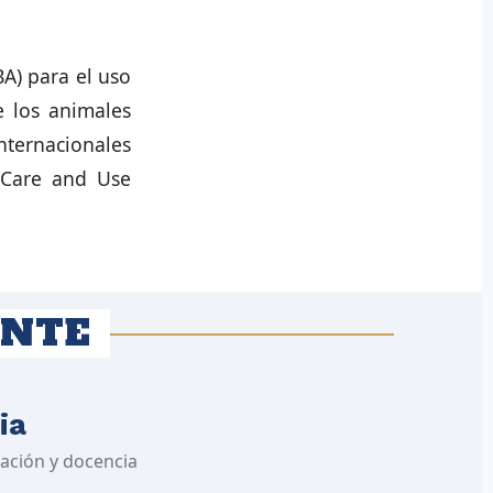
A) para el uso
e los animales
internacionales
l Care and Use
ANTE
ia
gación y docencia